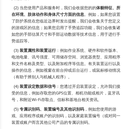
(2) 当您使用产品和服务时，我们会收据您的的
体貌特征、所
在环境、肢体动作和身体尺寸方面的信息
。例如，如果您设置
了防护系统在您临近边界时发出提醒，我们会收集关于您定义
的游戏区的信息；如果您启用了手势追踪功能，我们会收集诸
如您的手部估算尺寸和手部运动数据等技术信息，用于进行手
势追踪等。
(3)
装置属性和装置运行
：例如作业系统、硬件和软件版本、
电池电量、讯号强度、可⽤储存空间、浏览器类型、应⽤程序
和文件名称及类型、以及附加程序等信息。有关装置运⾏以及
操作的信息，例如视窗在前台抑或后台运⾏，或鼠标移动情况
（有助于辨别⼈与机械⼈程序）。
(4)
装置设定数据和信号
：您透过开启装置设定，允许我们接
受的信息，例如存取您的GPS位置、相机功能或相片，蓝牙讯
号，和附近Wi-Fi存取点、信标和基地台相关资讯。
(5)
专属识别码、装置编号及其他识别码
，例如您使⽤的游
戏、应⽤程序或账户的识别码，以及家庭装置编号（或对同⼀
装置或账户⽽⾔其他公司产品的专属识别码。